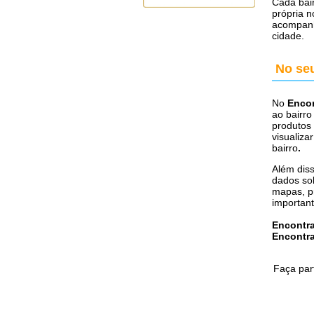
Cada bair
própria n
acompanh
cidade.
No seu
No
Encon
ao bairro
produtos 
visualiza
bairro
.
Além diss
dados sob
mapas, pr
important
Encontr
Encontr
Faça par