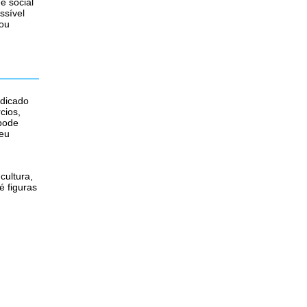
e social
ssível
 ou
edicado
cios,
 pode
seu
cultura,
é figuras