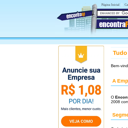
|
Página Inicial
Ca
encontra
Tudo
Bem-vin
A Emp
O
Encont
2008 com 
Segme