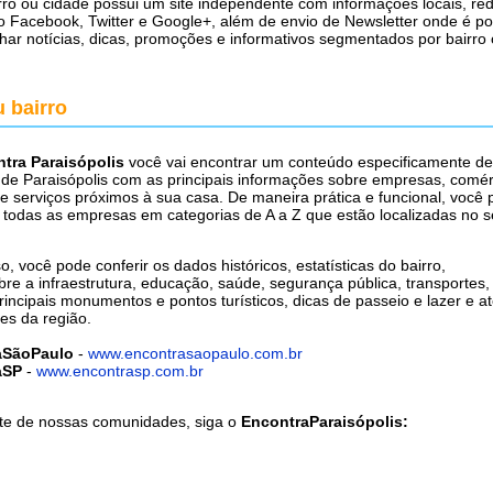
ro ou cidade possui um site independente com informações locais, red
o Facebook, Twitter e Google+, além de envio de Newsletter onde é po
ar notícias, dicas, promoções e informativos segmentados por bairro
 bairro
tra Paraisópolis
você vai encontrar um conteúdo especificamente d
 de Paraisópolis com as principais informações sobre empresas, comér
e serviços próximos à sua casa. De maneira prática e funcional, você
r todas as empresas em categorias de A a Z que estão localizadas no 
o, você pode conferir os dados históricos, estatísticas do bairro,
re a infraestrutura, educação, saúde, segurança pública, transportes, 
incipais monumentos e pontos turísticos, dicas de passeio e lazer e at
es da região.
aSãoPaulo
-
www.encontrasaopaulo.com.br
aSP
-
www.encontrasp.com.br
te de nossas comunidades, siga o
EncontraParaisópolis: