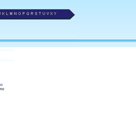
no
 no