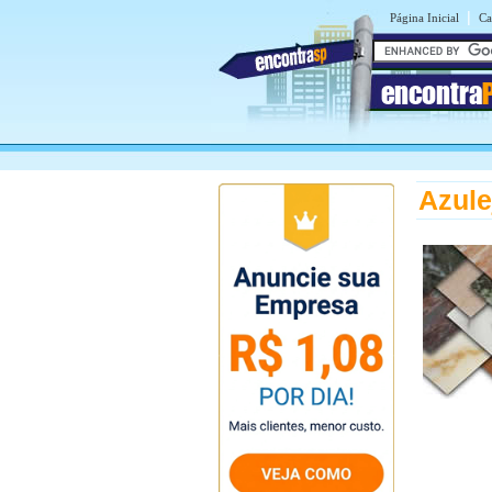
|
Página Inicial
Ca
encontra
Azule