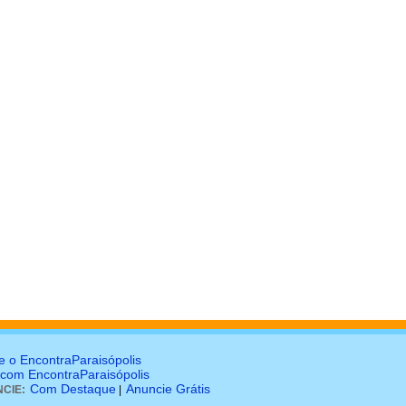
e o EncontraParaisópolis
 com EncontraParaisópolis
Com Destaque
Anuncie Grátis
CIE:
|