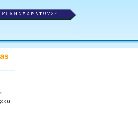
vas
 e
ço das